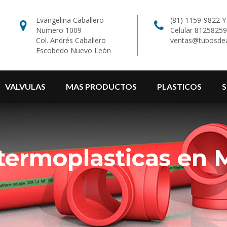
Evangelina Caballero
(81) 1159-9822 
Numero 1009
Celular 8125825
Col. Andrés Caballero
ventas@tubosde
Escobedo Nuevo León
VALVULAS
MAS PRODUCTOS
PLASTICOS
S
 termoplasticas en 